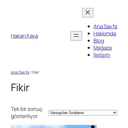
İçeriğe
geç
Ana Sayfa
Hakkımda
Hakan Kaya
Blog
Mağaza
İletişim
Ana Sayfa
/ Fikir
Fikir
Tek bir sonuç
gösteriliyor